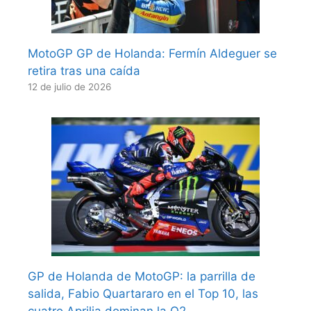
MotoGP GP de Holanda: Fermín Aldeguer se
retira tras una caída
12 de julio de 2026
GP de Holanda de MotoGP: la parrilla de
salida, Fabio Quartararo en el Top 10, las
cuatro Aprilia dominan la Q2