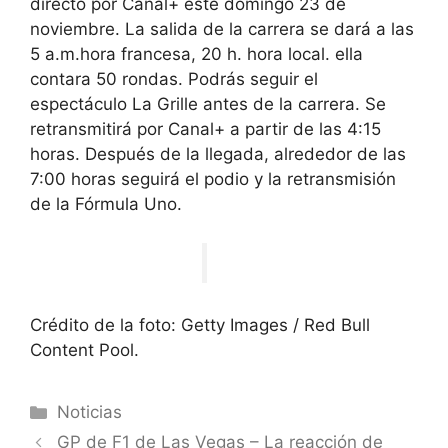
directo por Canal+ este domingo 23 de
noviembre
. La salida de la carrera se dará a las
5 a.m.
hora francesa, 20 h. hora local. ella
contara
50 rondas
. Podrás seguir el
espectáculo La Grille antes de la carrera. Se
retransmitirá por Canal+ a partir de las 4:15
horas. Después de la llegada, alrededor de las
7:00 horas seguirá el podio y la retransmisión
de la Fórmula Uno.
Crédito de la foto: Getty Images / Red Bull
Content Pool.
Categorías
Noticias
GP de F1 de Las Vegas – La reacción de