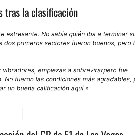
 tras la clasificación
e estresante
. No sabía quién iba a terminar s
s dos primeros sectores fueron buenos, pero 
s vibradores, empiezas a
sobrevirar
pero fue
o
. No fueron las condiciones más agradables, 
mar un
buena calificación
aquí.»
icación del GP de F1 de Las Vegas