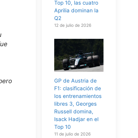
Top 10, las cuatro
Aprilia dominan la
Q2
12 de julio de 2026
u
fue
pero
GP de Austria de
F1: clasificación de
los entrenamientos
libres 3, Georges
Russell domina,
Isack Hadjar en el
Top 10
11 de julio de 2026