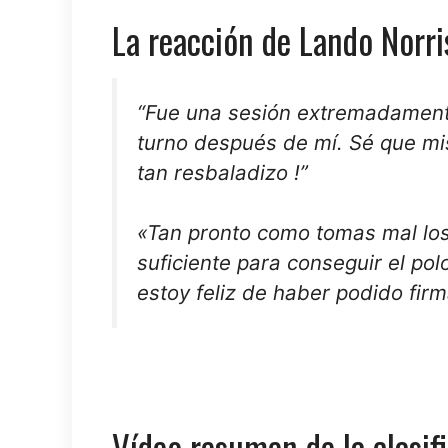
La reacción de Lando Norris
“Fue una sesión
extremadament
turno después de mí. Sé que mi
tan resbaladizo
!”
«Tan pronto como tomas mal lo
suficiente para conseguir el
pol
estoy feliz de haber podido fir
Vídeo resumen de la clasif