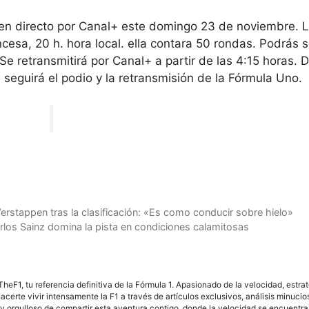
 en directo por Canal+ este domingo 23 de noviembre
. 
ncesa, 20 h. hora local. ella contara
50 rondas
. Podrás s
 Se retransmitirá por Canal+ a partir de las 4:15 horas.
 seguirá el podio y la retransmisión de la Fórmula Uno.
rstappen tras la clasificación: «Es como conducir sobre hielo»
Carlos Sainz domina la pista en condiciones calamitosas
F1, tu referencia definitiva de la Fórmula 1. Apasionado de la velocidad, estra
acerte vivir intensamente la F1 a través de artículos exclusivos, análisis minuci
y orgulloso de compartir esta aventura contigo, donde la velocidad se encuentra