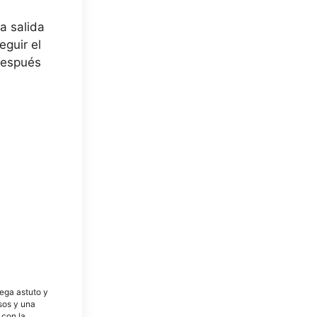
La salida
eguir el
 Después
tega astuto y
osos y una
 con la