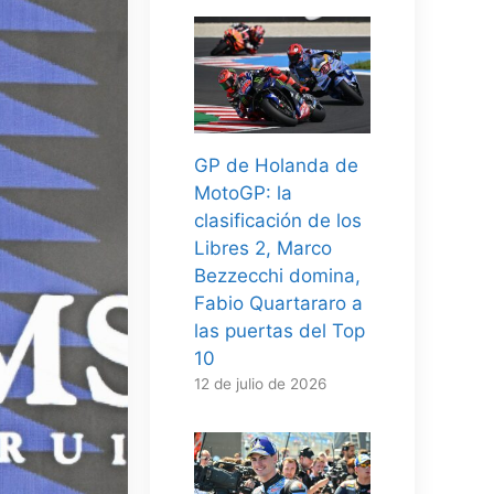
GP de Holanda de
MotoGP: la
clasificación de los
Libres 2, Marco
Bezzecchi domina,
Fabio Quartararo a
las puertas del Top
10
12 de julio de 2026