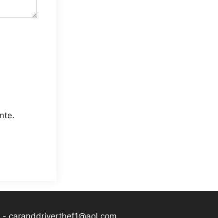
nte.
-
caranddriverthef1@aol.com