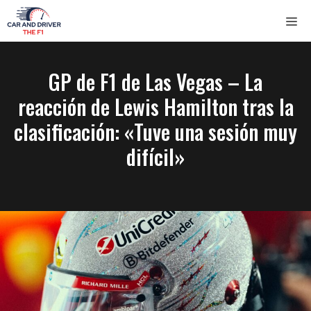
Saltar
ME
al
contenido
GP de F1 de Las Vegas – La
reacción de Lewis Hamilton tras la
clasificación: «Tuve una sesión muy
difícil»