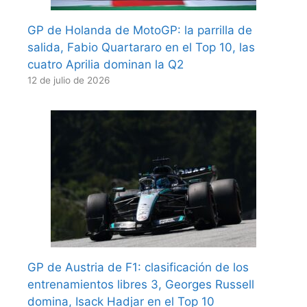
GP de Holanda de MotoGP: la parrilla de
salida, Fabio Quartararo en el Top 10, las
cuatro Aprilia dominan la Q2
12 de julio de 2026
GP de Austria de F1: clasificación de los
entrenamientos libres 3, Georges Russell
domina, Isack Hadjar en el Top 10