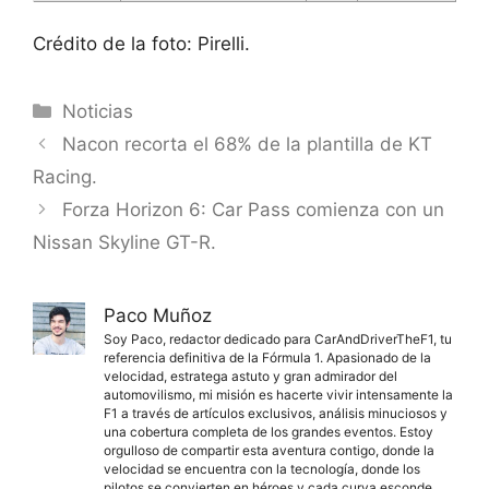
Crédito de la foto: Pirelli.
Categorías
Noticias
Nacon recorta el 68% de la plantilla de KT
Racing.
Forza Horizon 6: Car Pass comienza con un
Nissan Skyline GT-R.
Paco Muñoz
Soy Paco, redactor dedicado para CarAndDriverTheF1, tu
referencia definitiva de la Fórmula 1. Apasionado de la
velocidad, estratega astuto y gran admirador del
automovilismo, mi misión es hacerte vivir intensamente la
F1 a través de artículos exclusivos, análisis minuciosos y
una cobertura completa de los grandes eventos. Estoy
orgulloso de compartir esta aventura contigo, donde la
velocidad se encuentra con la tecnología, donde los
pilotos se convierten en héroes y cada curva esconde