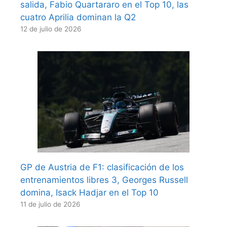
salida, Fabio Quartararo en el Top 10, las
cuatro Aprilia dominan la Q2
12 de julio de 2026
GP de Austria de F1: clasificación de los
entrenamientos libres 3, Georges Russell
domina, Isack Hadjar en el Top 10
11 de julio de 2026