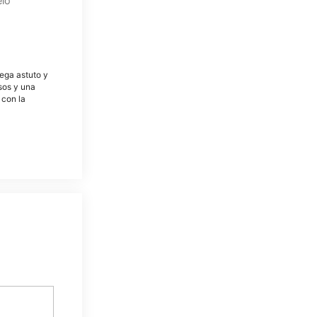
elo
tega astuto y
osos y una
 con la