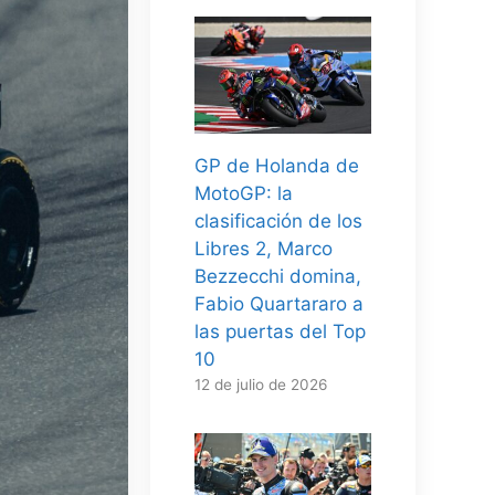
GP de Holanda de
MotoGP: la
clasificación de los
Libres 2, Marco
Bezzecchi domina,
Fabio Quartararo a
las puertas del Top
10
12 de julio de 2026