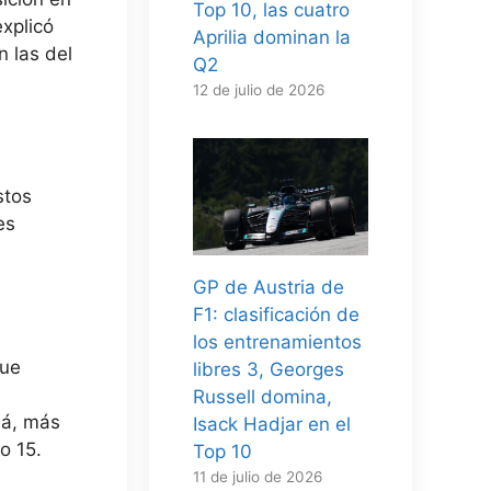
Top 10, las cuatro
xplicó
Aprilia dominan la
n las del
Q2
12 de julio de 2026
stos
es
GP de Austria de
F1: clasificación de
los entrenamientos
que
libres 3, Georges
Russell domina,
dá, más
Isack Hadjar en el
o 15.
Top 10
11 de julio de 2026