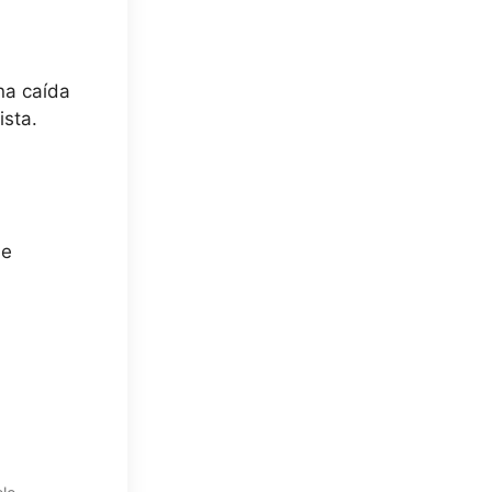
na caída
ista.
de