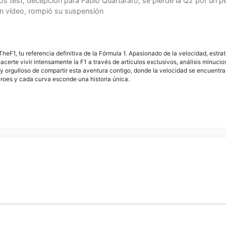
os test, decepción para Fabio Quartararo, se pierde la Q2 por un p
en vídeo, rompió su suspensión
F1, tu referencia definitiva de la Fórmula 1. Apasionado de la velocidad, estra
acerte vivir intensamente la F1 a través de artículos exclusivos, análisis minuci
y orgulloso de compartir esta aventura contigo, donde la velocidad se encuentra
éroes y cada curva esconde una historia única.