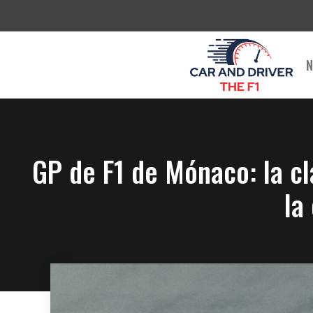
Saltar
al
contenido
N
GP de F1 de Mónaco: la cl
la