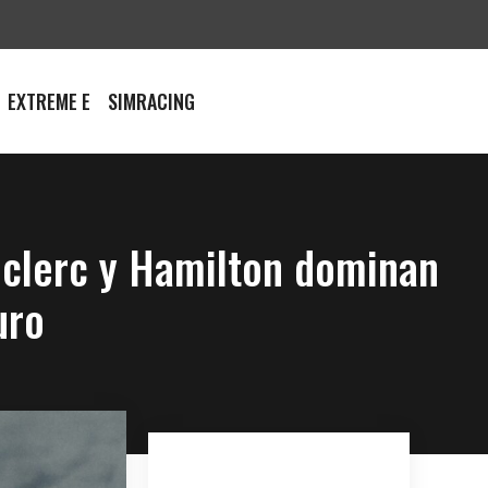
EXTREME E
SIMRACING
Leclerc y Hamilton dominan
uro