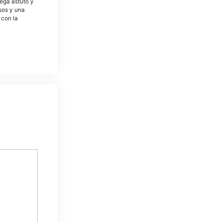
tega astuto y
osos y una
 con la