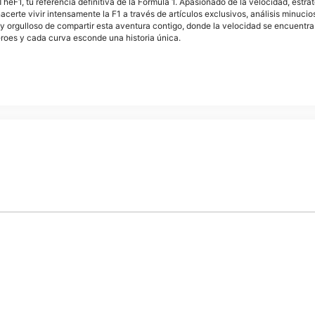
F1, tu referencia definitiva de la Fórmula 1. Apasionado de la velocidad, estra
acerte vivir intensamente la F1 a través de artículos exclusivos, análisis minuci
y orgulloso de compartir esta aventura contigo, donde la velocidad se encuentra
éroes y cada curva esconde una historia única.