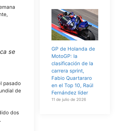
 semana
nte,
GP de Holanda de
nca se
MotoGP: la
clasificación de la
carrera sprint,
Fabio Quartararo
el pasado
en el Top 10, Raúl
undial de
Fernández líder
11 de julio de 2026
dido dos
.