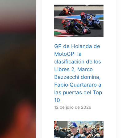
GP de Holanda de
MotoGP: la
clasificación de los
Libres 2, Marco
Bezzecchi domina,
Fabio Quartararo a
las puertas del Top
10
12 de julio de 2026