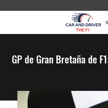
Saltar
al
contenido
N
GP de Gran Bretaña de F1