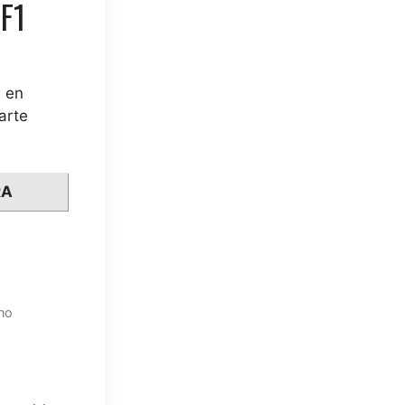
 F1
1 en
arte
RA
ano