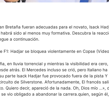
an Bretaña fueran adecuadas para el novato, Isack Had
habrá sido al menos muy formativa. Descubra la reacci
legue a continuación.
e F1: Hadjar se bloquea violentamente en Copse (Video
aña,
en lluvia torrencial y mientras la visibilidad era cero
esde atrás
. El Mercedes incluso se crió, pero
Italiano ha
 su parte
Isack Hadjar fue provocado fuera de la pista
Y
circuito de Silverstone
. Afortunadamente,
El francés sali
sto. Quiero decir, apareció de la nada. Oh, Dios mío …», d
 se vio obligado a abandonar la carrera.
quien, según él