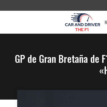
Saltar
al
contenido
N
GP de Gran Bretaña de F1
«