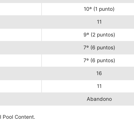
10º (1 punto)
11
9º (2 puntos)
7º (6 puntos)
7º (6 puntos)
16
11
Abandono
l Pool Content.