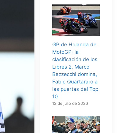
GP de Holanda de
MotoGP: la
clasificación de los
Libres 2, Marco
Bezzecchi domina,
Fabio Quartararo a
las puertas del Top
10
12 de julio de 2026