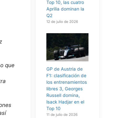
Top 10, las cuatro
Aprilia dominan la
Q2
12 de julio de 2026
z
eo que
GP de Austria de
F1: clasificación de
tra
los entrenamientos
libres 3, Georges
Russell domina,
Isack Hadjar en el
iones
Top 10
así
11 de julio de 2026