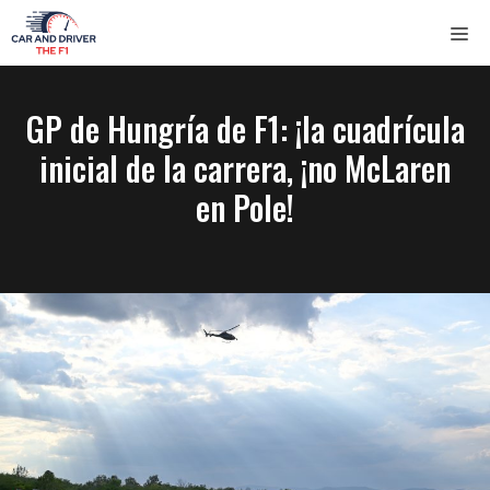
Saltar
ME
al
contenido
GP de Hungría de F1: ¡la cuadrícula
inicial de la carrera, ¡no McLaren
en Pole!