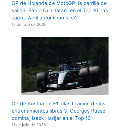
GP de Holanda de MotoGP: la parrilla de
salida, Fabio Quartararo en el Top 10, las
cuatro Aprilia dominan la Q2
12 de julio de 2026
GP de Austria de F1: clasificación de los
entrenamientos libres 3, Georges Russell
domina, Isack Hadjar en el Top 10
11 de julio de 2026