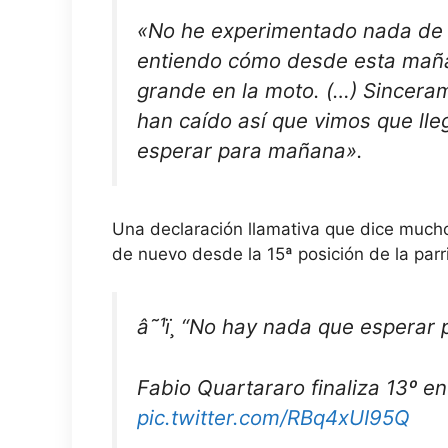
«No he experimentado nada de 
entiendo cómo desde esta maña
grande en la moto. (…) Sincera
han caído así que vimos que lle
esperar para mañana».
Una declaración llamativa que dice much
de nuevo desde la 15ª posición de la parr
â˜¹ï¸ “No hay nada que esperar
Fabio Quartararo finaliza 13º e
pic.twitter.com/RBq4xUI95Q