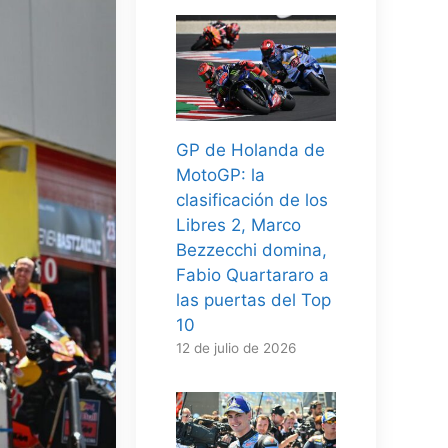
GP de Holanda de
MotoGP: la
clasificación de los
Libres 2, Marco
Bezzecchi domina,
Fabio Quartararo a
las puertas del Top
10
12 de julio de 2026