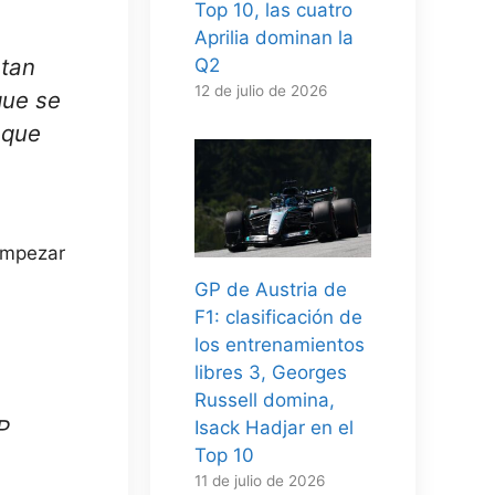
Top 10, las cuatro
Aprilia dominan la
 tan
Q2
12 de julio de 2026
que se
 que
empezar
GP de Austria de
F1: clasificación de
los entrenamientos
libres 3, Georges
Russell domina,
P
Isack Hadjar en el
Top 10
11 de julio de 2026