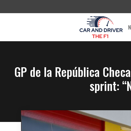
Saltar
al
contenido
N
GP de la República Checa 
sprint: 