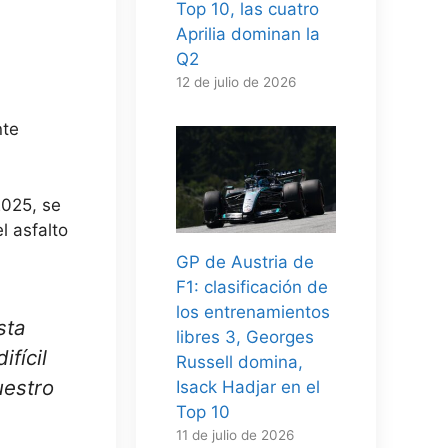
Top 10, las cuatro
Aprilia dominan la
Q2
12 de julio de 2026
nte
2025, se
l asfalto
GP de Austria de
F1: clasificación de
los entrenamientos
sta
libres 3, Georges
fícil
Russell domina,
uestro
Isack Hadjar en el
Top 10
11 de julio de 2026