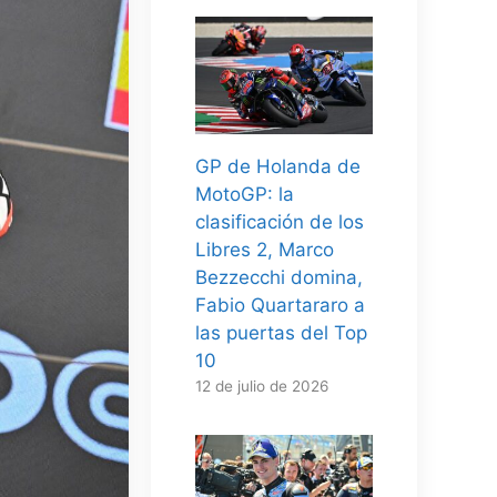
GP de Holanda de
MotoGP: la
clasificación de los
Libres 2, Marco
Bezzecchi domina,
Fabio Quartararo a
las puertas del Top
10
12 de julio de 2026