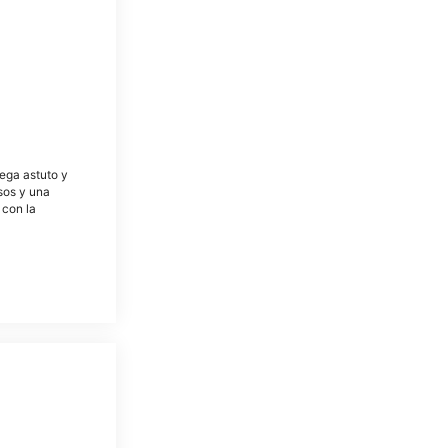
tega astuto y
osos y una
 con la