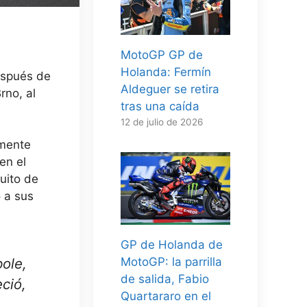
MotoGP GP de
Holanda: Fermín
espués de
Aldeguer se retira
rno, al
tras una caída
12 de julio de 2026
lmente
en el
cuito de
o a sus
GP de Holanda de
pole,
MotoGP: la parrilla
de salida, Fabio
eció,
Quartararo en el