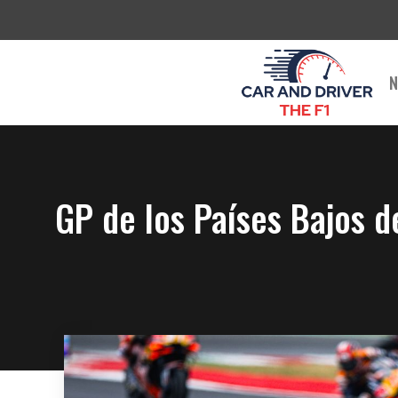
Saltar
al
contenido
N
GP de los Países Bajos d