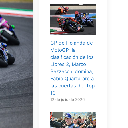
GP de Holanda de
MotoGP: la
clasificación de los
Libres 2, Marco
Bezzecchi domina,
Fabio Quartararo a
las puertas del Top
10
12 de julio de 2026