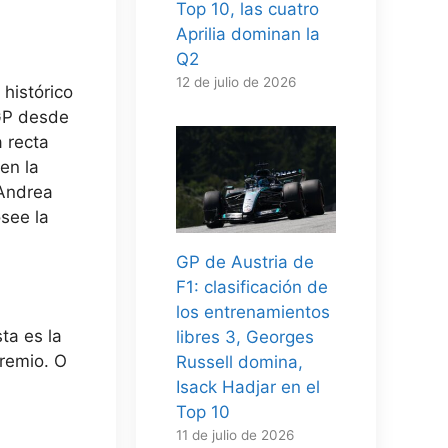
Top 10, las cuatro
Aprilia dominan la
Q2
12 de julio de 2026
 histórico
oGP desde
a recta
en la
 Andrea
osee la
GP de Austria de
F1: clasificación de
los entrenamientos
ta es la
libres 3, Georges
Premio. O
Russell domina,
Isack Hadjar en el
Top 10
11 de julio de 2026