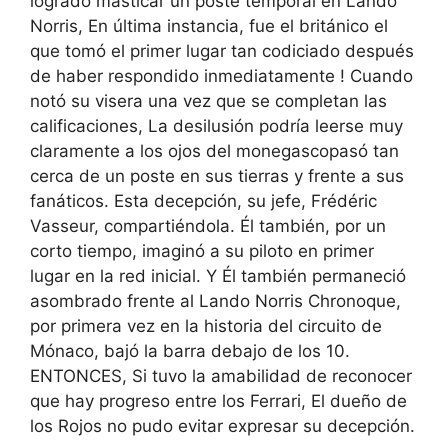
logrado masticar un poste temporal en Lando
Norris
,
En última instancia, fue el británico el
que tomó el primer lugar tan codiciado después
de haber respondido inmediatamente
! Cuando
notó su visera una vez que se completan las
calificaciones,
La desilusión podría leerse muy
claramente a los ojos del monegasco
pasó tan
cerca de un poste en sus tierras y frente a sus
fanáticos. Esta decepción, su jefe, Frédéric
Vasseur, compartiéndola. Él también, por un
corto tiempo, imaginó a su piloto en primer
lugar en la red inicial. Y
Él también permaneció
asombrado frente al Lando Norris Chrono
que,
por primera vez en la historia del circuito de
Mónaco,
bajó la barra debajo de los 10
.
ENTONCES,
Si tuvo la amabilidad de reconocer
que hay progreso entre los Ferrari
,
El dueño de
los Rojos no pudo evitar expresar su decepción
.