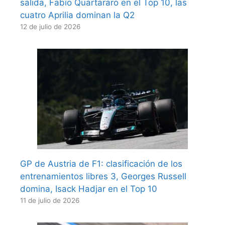
salida, Fabio Quartararo en el Top 10, las
cuatro Aprilia dominan la Q2
12 de julio de 2026
GP de Austria de F1: clasificación de los
entrenamientos libres 3, Georges Russell
domina, Isack Hadjar en el Top 10
11 de julio de 2026