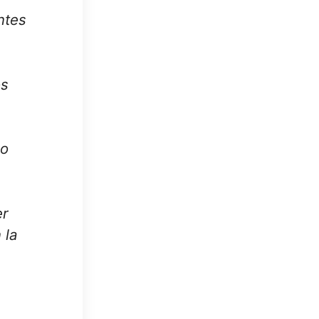
ntes
os
ro
er
 la