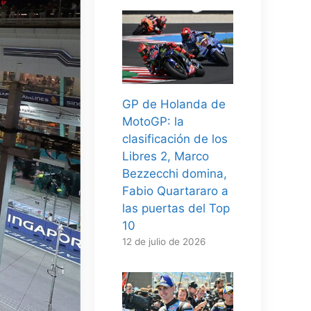
GP de Holanda de
MotoGP: la
clasificación de los
Libres 2, Marco
Bezzecchi domina,
Fabio Quartararo a
las puertas del Top
10
12 de julio de 2026