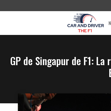
Saltar
al
contenido
N
GP de Singapur de F1: La r