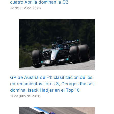
cuatro Aprilia dominan la Q2
12 de julio de 2026
GP de Austria de F1: clasificación de los
entrenamientos libres 3, Georges Russell
domina, Isack Hadjar en el Top 10
11 de julio de 2026