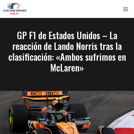
Saltar
ME
al
contenido
GP F1 de Estados Unidos – La
reacción de Lando Norris tras la
clasificación: «Ambos sufrimos en
McLaren»