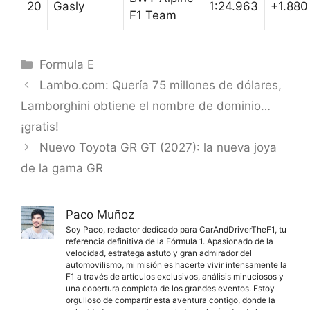
20
Gasly
1:24.963
+1.880
F1 Team
Categorías
Formula E
Lambo.com: Quería 75 millones de dólares,
Lamborghini obtiene el nombre de dominio…
¡gratis!
Nuevo Toyota GR GT (2027): la nueva joya
de la gama GR
Paco Muñoz
Soy Paco, redactor dedicado para CarAndDriverTheF1, tu
referencia definitiva de la Fórmula 1. Apasionado de la
velocidad, estratega astuto y gran admirador del
automovilismo, mi misión es hacerte vivir intensamente la
F1 a través de artículos exclusivos, análisis minuciosos y
una cobertura completa de los grandes eventos. Estoy
orgulloso de compartir esta aventura contigo, donde la