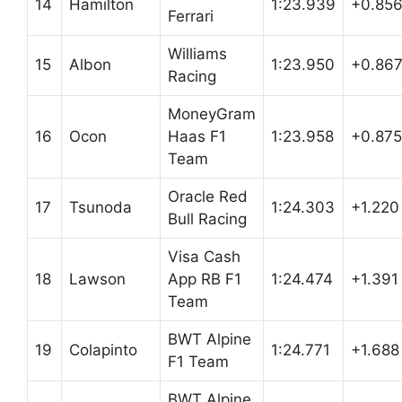
14
Hamilton
1:23.939
+0.85
Ferrari
Williams
15
Albon
1:23.950
+0.86
Racing
MoneyGram
16
Ocon
Haas F1
1:23.958
+0.875
Team
Oracle Red
17
Tsunoda
1:24.303
+1.220
Bull Racing
Visa Cash
18
Lawson
App RB F1
1:24.474
+1.391
Team
BWT Alpine
19
Colapinto
1:24.771
+1.688
F1 Team
BWT Alpine