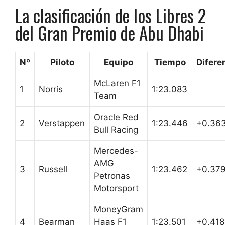
La clasificación de los Libres 2
del Gran Premio de Abu Dhabi
Nº
Piloto
Equipo
Tiempo
Difere
McLaren F1
1
Norris
1:23.083
Team
Oracle Red
2
Verstappen
1:23.446
+0.36
Bull Racing
Mercedes-
AMG
3
Russell
1:23.462
+0.37
Petronas
Motorsport
MoneyGram
4
Bearman
Haas F1
1:23.501
+0.418