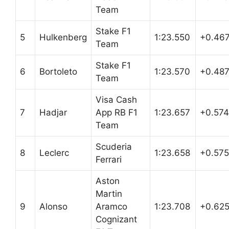
Team
Stake F1
5
Hulkenberg
1:23.550
+0.46
Team
Stake F1
6
Bortoleto
1:23.570
+0.48
Team
Visa Cash
7
Hadjar
App RB F1
1:23.657
+0.574
Team
Scuderia
8
Leclerc
1:23.658
+0.575
Ferrari
Aston
Martin
9
Alonso
Aramco
1:23.708
+0.62
Cognizant