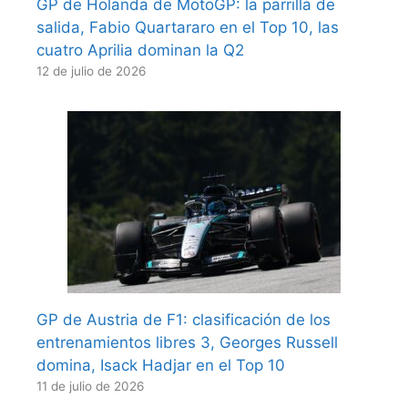
GP de Holanda de MotoGP: la parrilla de
salida, Fabio Quartararo en el Top 10, las
cuatro Aprilia dominan la Q2
12 de julio de 2026
GP de Austria de F1: clasificación de los
entrenamientos libres 3, Georges Russell
domina, Isack Hadjar en el Top 10
11 de julio de 2026