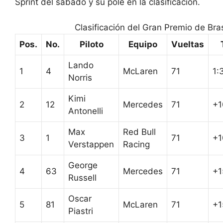
Sprint del sábado y su pole en la clasificación.
Clasificación del Gran Premio de Bras
Pos.
No.
Piloto
Equipo
Vueltas
Lando
1
4
McLaren
71
1:
Norris
Kimi
2
12
Mercedes
71
+1
Antonelli
Max
Red Bull
3
1
71
+1
Verstappen
Racing
George
4
63
Mercedes
71
+1
Russell
Oscar
5
81
McLaren
71
+1
Piastri