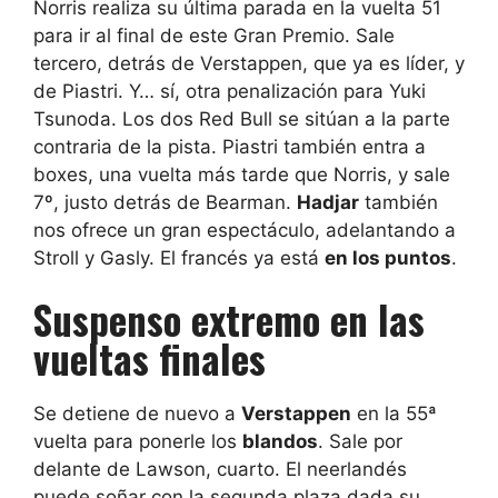
Norris realiza su última parada en la vuelta 51
para ir al final de este Gran Premio. Sale
tercero, detrás de Verstappen, que ya es líder, y
de Piastri. Y… sí, otra penalización para Yuki
Tsunoda. Los dos Red Bull se sitúan a la parte
contraria de la pista. Piastri también entra a
boxes, una vuelta más tarde que Norris, y sale
7º, justo detrás de Bearman.
Hadjar
también
nos ofrece un gran espectáculo, adelantando a
Stroll y Gasly. El francés ya está
en los puntos
.
Suspenso extremo en las
vueltas finales
Se detiene de nuevo a
Verstappen
en la 55ª
vuelta para ponerle los
blandos
. Sale por
delante de Lawson, cuarto. El neerlandés
puede soñar con la segunda plaza dada su