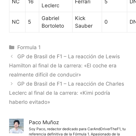
NC
16
Ferrari
5
D
Leclerc
Gabriel
Kick
NC
5
0
D
Bortoleto
Sauber
Categorías
Formula 1
GP de Brasil de F1 – La reacción de Lewis
Hamilton al final de la carrera: «El coche era
realmente difícil de conducir»
GP de Brasil de F1 – La reacción de Charles
Leclerc al final de la carrera: «Kimi podría
haberlo evitado»
Paco Muñoz
Soy Paco, redactor dedicado para CarAndDriverTheF1, tu
referencia definitiva de la Fórmula 1. Apasionado de la