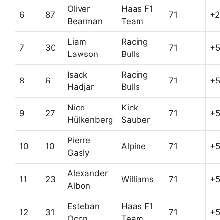
Oliver
Haas F1
6
87
71
+2
Bearman
Team
Liam
Racing
7
30
71
+5
Lawson
Bulls
Isack
Racing
8
6
71
+5
Hadjar
Bulls
Nico
Kick
9
27
71
+5
Hülkenberg
Sauber
Pierre
10
10
Alpine
71
+5
Gasly
Alexander
11
23
Williams
71
+5
Albon
Esteban
Haas F1
12
31
71
+5
Ocon
Team