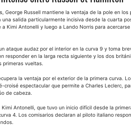
 George Russell mantiene la ventaja de la pole en los 
a una salida particularmente incisiva desde la cuarta po
te a Kimi Antonelli y luego a Lando Norris para acercarse 
 un ataque audaz por el interior en la curva 9 y toma b
en responder en la larga recta siguiente y los dos britán
s primeras vueltas.
ecupera la ventaja por el exterior de la primera curva. L
é-croisé espectacular que permite a Charles Leclerc, pa
úo de cabeza.
Kimi Antonelli, que tuvo un inicio difícil desde la primera
urva 4. Los comisarios declaran al piloto italiano respo
undos.