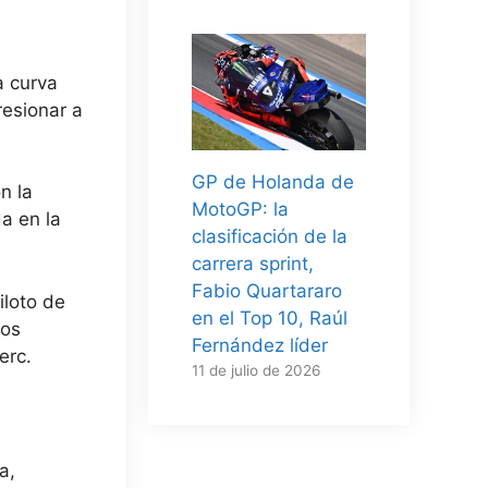
a curva
resionar a
GP de Holanda de
n la
MotoGP: la
a en la
clasificación de la
carrera sprint,
Fabio Quartararo
iloto de
en el Top 10, Raúl
los
Fernández líder
erc.
11 de julio de 2026
a,