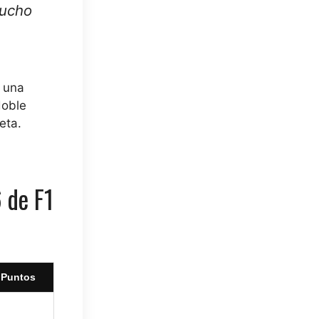
mucho
n una
doble
eta.
 de F1
Puntos