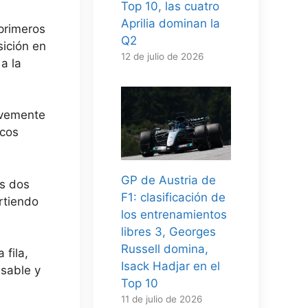
Top 10, las cuatro
Aprilia dominan la
primeros
Q2
sición en
12 de julio de 2026
a la
revemente
icos
GP de Austria de
os dos
F1: clasificación de
rtiendo
los entrenamientos
libres 3, Georges
Russell domina,
 fila,
Isack Hadjar en el
nsable y
Top 10
11 de julio de 2026