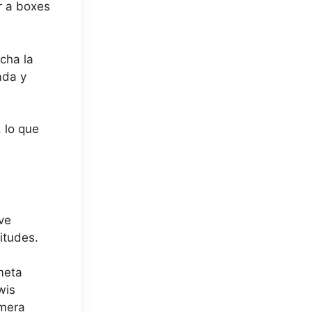
r a boxes
cha la
ada y
 lo que
ve
itudes.
meta
wis
imera