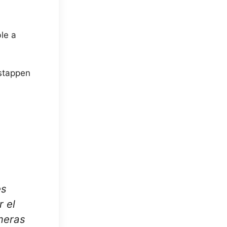
le a
rstappen
es
r el
imeras