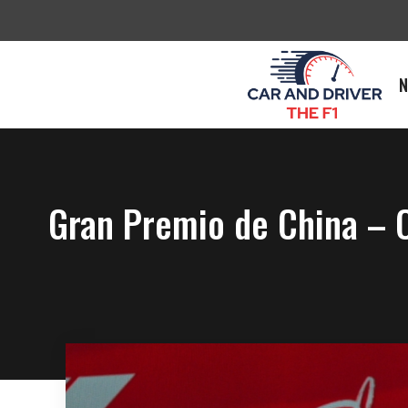
Saltar
al
contenido
N
Gran Premio de China – C