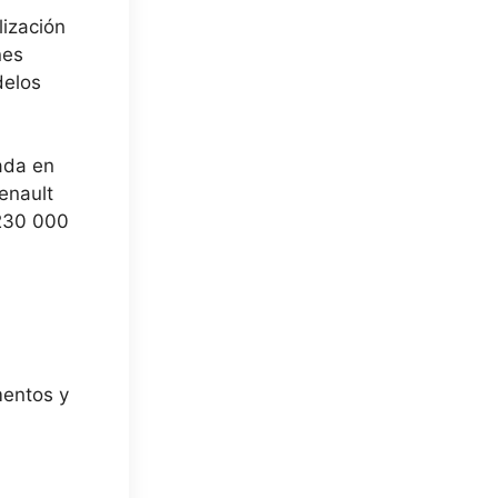
lización
nes
delos
ada en
enault
 230 000
mentos y