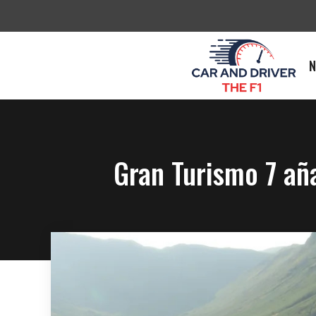
Saltar
al
contenido
N
Gran Turismo 7 aña