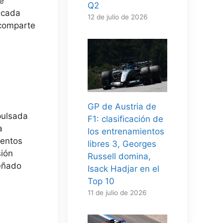
e
Q2
e cada
12 de julio de 2026
 comparte
GP de Austria de
pulsada
F1: clasificación de
a
los entrenamientos
mentos
libres 3, Georges
sión
Russell domina,
señado
Isack Hadjar en el
Top 10
11 de julio de 2026