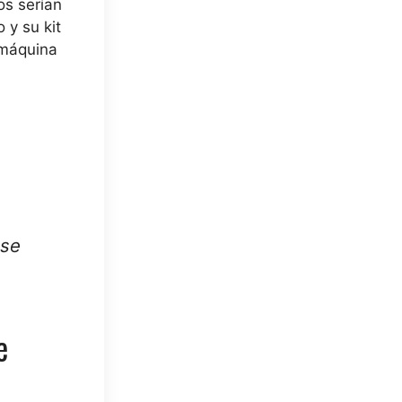
os serían
 y su kit
 máquina
 se
e