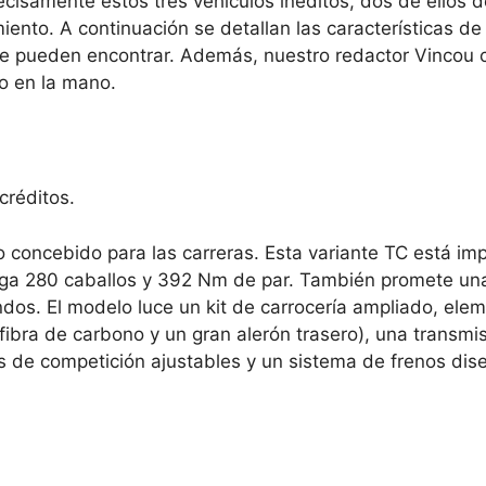
isamente estos tres vehículos inéditos, dos de ellos d
miento. A continuación se detallan las características d
 se pueden encontrar. Además, nuestro redactor Vincou
o en la mano.
créditos.
o concebido para las carreras. Esta variante TC está im
rega 280 caballos y 392 Nm de par. También promete un
dos. El modelo luce un kit de carrocería ampliado, ele
 fibra de carbono y un gran alerón trasero), una transmi
s de competición ajustables y un sistema de frenos di