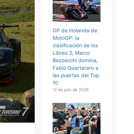
GP de Holanda de
MotoGP: la
clasificación de los
Libres 2, Marco
Bezzecchi domina,
Fabio Quartararo a
las puertas del Top
10
12 de julio de 2026