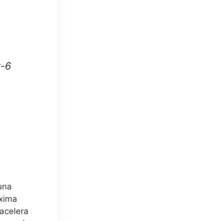
t-6
una
áxima
 acelera