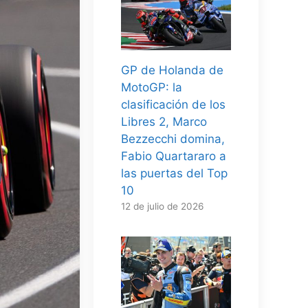
GP de Holanda de
MotoGP: la
clasificación de los
Libres 2, Marco
Bezzecchi domina,
Fabio Quartararo a
las puertas del Top
10
12 de julio de 2026