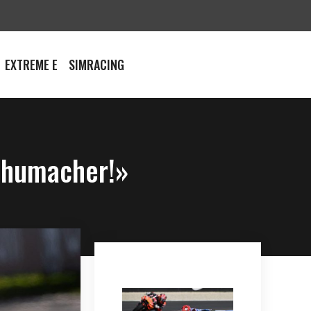
EXTREME E
SIMRACING
Schumacher!»