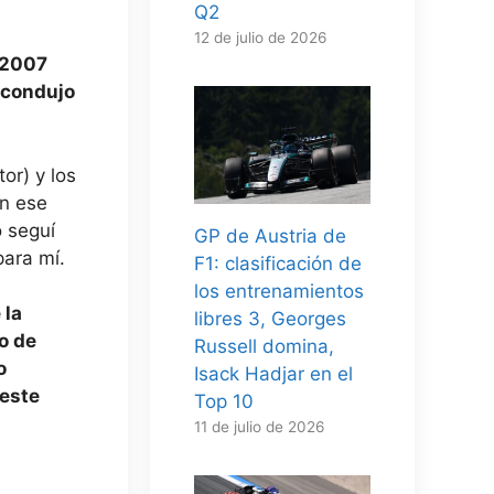
Q2
12 de julio de 2026
 2007
 condujo
or) y los
en ese
 seguí
GP de Austria de
para mí.
F1: clasificación de
los entrenamientos
 la
libres 3, Georges
o de
Russell domina,
o
Isack Hadjar en el
 este
Top 10
11 de julio de 2026