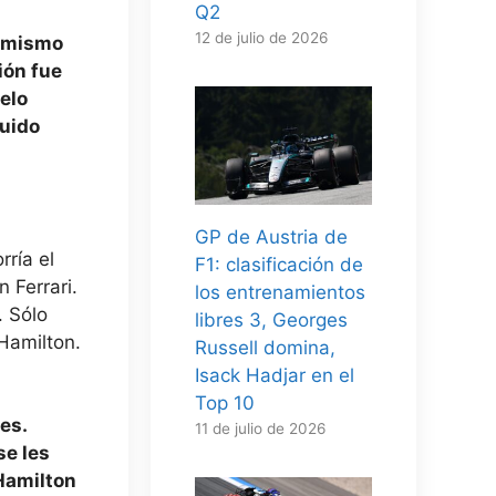
Q2
12 de julio de 2026
í mismo
ión fue
elo
luido
GP de Austria de
ría el
F1: clasificación de
 Ferrari.
los entrenamientos
. Sólo
libres 3, Georges
Hamilton.
Russell domina,
Isack Hadjar en el
Top 10
es.
11 de julio de 2026
se les
Hamilton