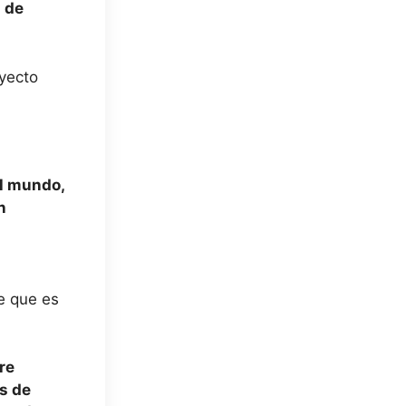
i de
oyecto
el mundo,
n
e que es
re
es de