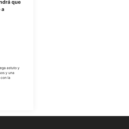
endrá que
 a
tega astuto y
osos y una
 con la