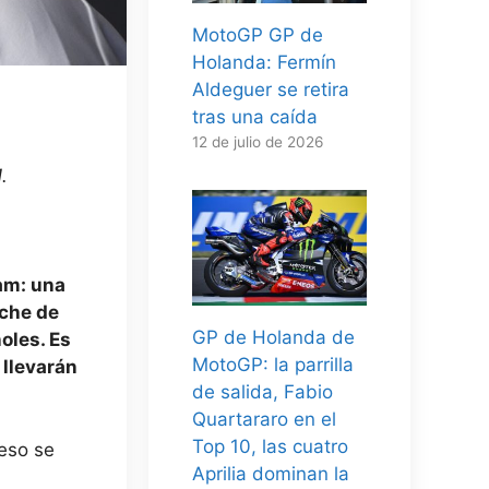
MotoGP GP de
Holanda: Fermín
Aldeguer se retira
tras una caída
12 de julio de 2026
.
am: una
oche de
GP de Holanda de
ñoles. Es
MotoGP: la parrilla
 llevarán
de salida, Fabio
Quartararo en el
Top 10, las cuatro
 eso se
Aprilia dominan la