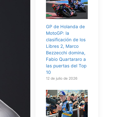
GP de Holanda de
MotoGP: la
clasificación de los
Libres 2, Marco
Bezzecchi domina,
Fabio Quartararo a
las puertas del Top
10
12 de julio de 2026