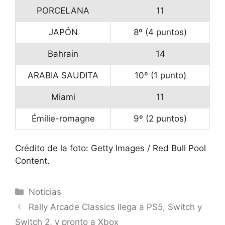
PORCELANA
11
JAPÓN
8º (4 puntos)
Bahrain
14
ARABIA SAUDITA
10º (1 punto)
Miami
11
Émilie-romagne
9º (2 puntos)
Crédito de la foto: Getty Images / Red Bull Pool
Content.
Categorías
Noticias
Rally Arcade Classics llega a PS5, Switch y
Switch 2, y pronto a Xbox