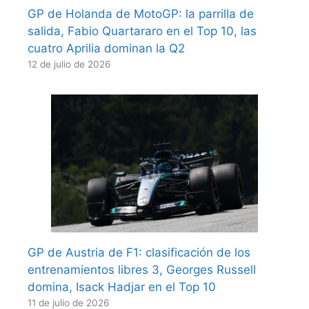
GP de Holanda de MotoGP: la parrilla de
salida, Fabio Quartararo en el Top 10, las
cuatro Aprilia dominan la Q2
12 de julio de 2026
GP de Austria de F1: clasificación de los
entrenamientos libres 3, Georges Russell
domina, Isack Hadjar en el Top 10
11 de julio de 2026