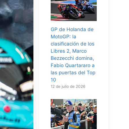
GP de Holanda de
MotoGP: la
clasificación de los
Libres 2, Marco
Bezzecchi domina,
Fabio Quartararo a
las puertas del Top
10
12 de julio de 2026