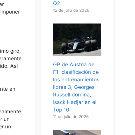
Q2
ar
12 de julio de 2026
 imponer
imo giro,
geramente
GP de Austria de
ido. Así
F1: clasificación de
los entrenamientos
libres 3, Georges
ente en
Russell domina,
Isack Hadjar en el
Top 10
realmente
11 de julio de 2026
r un
er un