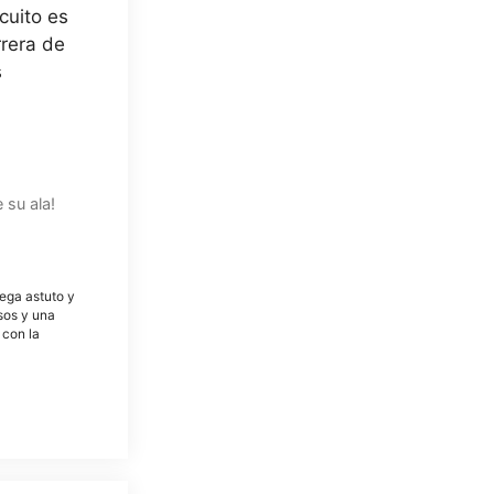
cuito es
rrera de
s
 su ala!
tega astuto y
osos y una
 con la