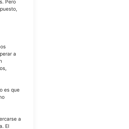
s. Pero
puesto,
hos
perar a
n
os,
so es que
no
cercarse a
. El