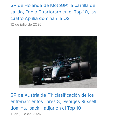
GP de Holanda de MotoGP: la parrilla de
salida, Fabio Quartararo en el Top 10, las
cuatro Aprilia dominan la Q2
12 de julio de 2026
GP de Austria de F1: clasificación de los
entrenamientos libres 3, Georges Russell
domina, Isack Hadjar en el Top 10
11 de julio de 2026