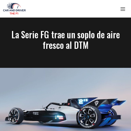
Saltar
ME
al
contenido
La Serie FG trae un soplo de aire
fresco al DTM