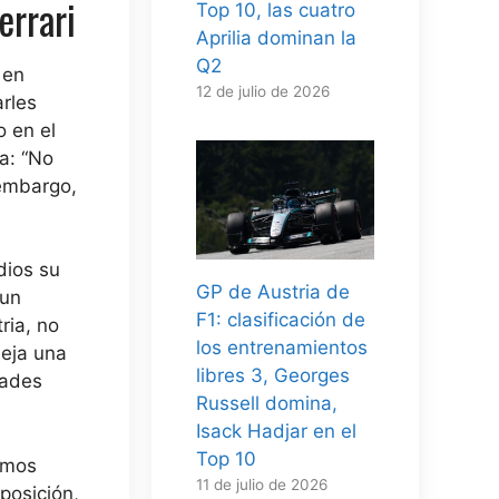
errari
Top 10, las cuatro
Aprilia dominan la
Q2
 en
12 de julio de 2026
rles
o en el
a: “No
 embargo,
dios su
GP de Austria de
 un
F1: clasificación de
ria, no
los entrenamientos
leja una
libres 3, Georges
dades
Russell domina,
Isack Hadjar en el
Top 10
emos
11 de julio de 2026
posición,