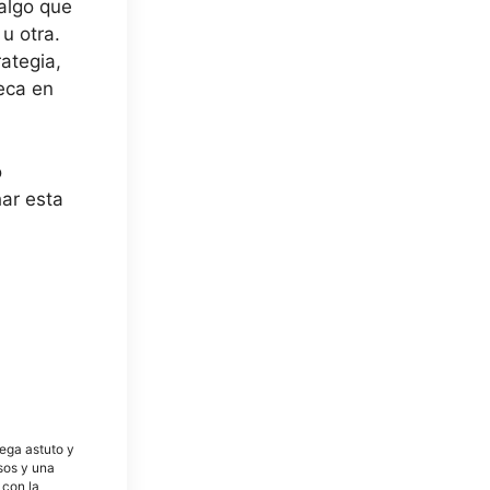
algo que
u otra.
ategia,
eca en
o
har esta
tega astuto y
osos y una
 con la