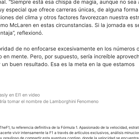
nal. “Siempre está esa chispa de magia, aunque no sea 
y especial que ofrece carreras únicas, de alguna forma 
iones del clima y otros factores favorezcan nuestra estr
mo McLaren en estas circunstancias. Si la jornada es s
taja”, reflexionó.
ioridad de no enfocarse excesivamente en los números 
go en mente. Pero, por supuesto, sería increíble aprovec
r un buen resultado. Esa es la meta en la que estamos
asly en El1 en video
podría tomar el nombre de Lamborghini Fenomeno
F1, tu referencia definitiva de la Fórmula 1. Apasionado de la velocidad, estra
acerte vivir intensamente la F1 a través de artículos exclusivos, análisis minuci
y orgulloso de compartir esta aventura contigo, donde la velocidad se encuentra