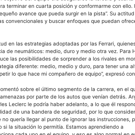
ara terminar en cuarta posición y conformarme con ello.
queño avance que pueda surgir en la pista”. Su actitud
ias convencionales y buscar enfoques que puedan ofrec
litud en las estrategias adoptadas por las Ferrari, quien
ia de neumáticos: medio, duro y medio otra vez. Para 
duce las posibilidades de sorprender a los rivales en m
tegia diferente: medio, medio y duro, para tener una al
 repetir lo que hace mi compañero de equipo”, expresó con
omentó sobre el último segmento de la carrera, en el q
n amenazas por parte de los autos que venían detrás. 
es Leclerc le podría haber adelanto, a lo que él respon
ilidad de una bandera de seguridad, por lo que conside
 no quería llegar al punto de ignorar las instrucciones, 
 si la situación lo permitía. Estamos aprendiendo a
iona cada uno en el equipo, y eso es algo normal en e