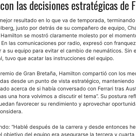
on las decisiones estratégicas de F
 mejor resultado en lo que va de temporada, terminando
elberg, justo por detrás de su compañero de equipo, Cha
o, Hamilton se mostró claramente molesto por el moment
 En las comunicaciones por radio, expresó con franquez
 a su equipo para evitar el cambio de neumáticos. Sin
l, tuvo que acatar las instrucciones del equipo.
n Premio de Gran Bretaña, Hamilton compartió con los me
adas desde un punto de vista estratégico, manteniendo
ado acerca de si había conversado con Ferrari tras Aust
as una hora volvimos a discutir el tema”. Su postura ref
uedan favorecer su rendimiento y aprovechar oportuni
considera.
ando: “Hablé después de la carrera y desde entonces h
l objetivo del equipo era asegurarse la tercera y cuarta 