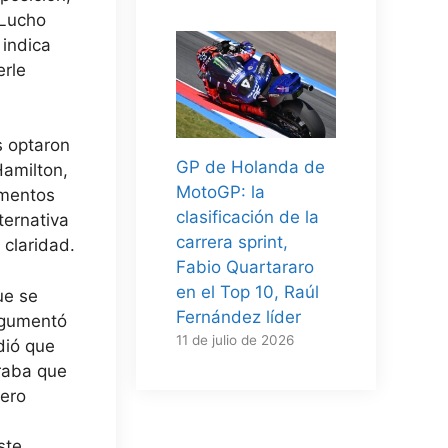
 Lucho
 indica
erle
es optaron
GP de Holanda de
Hamilton,
MotoGP: la
omentos
clasificación de la
ternativa
carrera sprint,
 claridad.
Fabio Quartararo
en el Top 10, Raúl
ue se
Fernández líder
Argumentó
11 de julio de 2026
dió que
raba que
pero
ste