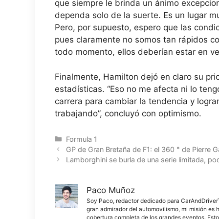
que siempre le brinda un ánimo excepcio
dependa solo de la suerte. Es un lugar mu
Pero, por supuesto, espero que las condic
pues claramente no somos tan rápidos co
todo momento, ellos deberían estar en ven
Finalmente, Hamilton dejó en claro su pr
estadísticas. “Eso no me afecta ni lo ten
carrera para cambiar la tendencia y logra
trabajando”, concluyó con optimismo.
Categorías
Formula 1
GP de Gran Bretaña de F1: el 360 ° de Pierre G
Lamborghini se burla de una serie limitada, 
Paco Muñoz
Soy Paco, redactor dedicado para CarAndDriverThe
gran admirador del automovilismo, mi misión es h
cobertura completa de los grandes eventos. Esto