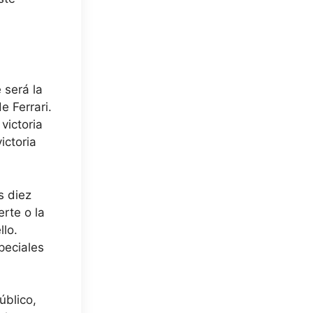
 será la
e Ferrari.
victoria
ictoria
s diez
rte o la
llo.
peciales
úblico,