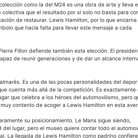
olección como la del M24 es una obra de arte y lleva e
a colectiva que el resultado por sí solo no basta para con
ación de restaurar. Lewis Hamilton, por lo que encarna
ímbolo que hacía falta para llevar este mensaje a cada
ierre Fillon defiende también esta elección. El presiden
paz de reunir generaciones y de dar un alcance interna
lmarés. Es una de las pocas personalidades del depor
que cuenta más allá de la competición. Es exactamente e
gar que celebra a los héroes del automovilismo, pero 
 muy contento de acoger a Lewis Hamilton en esta aven
aramente su posicionamiento. Le Mans sigue siendo,
 del lugar, pero el museo quiere contar todo el automov
ral. La llegada de Lewis Hamilton como padrino confiere