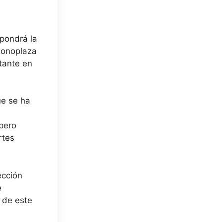
pondrá la
monoplaza
tante en
ue se ha
 pero
rtes
ección
e
 de este