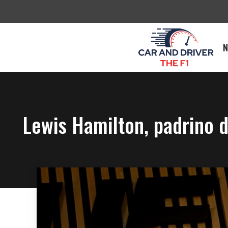
Saltar
al
contenido
N
Lewis Hamilton, padrino 