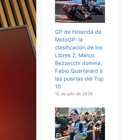
GP de Holanda de
MotoGP: la
clasificación de los
Libres 2, Marco
Bezzecchi domina,
Fabio Quartararo a
las puertas del Top
10
12 de julio de 2026