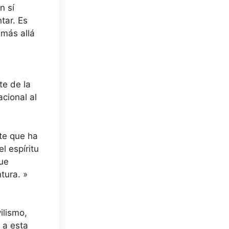
n sí
tar. Es
 más allá
te de la
cional al
te que ha
l espíritu
que
tura. »
ilismo,
 a esta