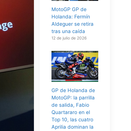
MotoGP GP de
Holanda: Fermín
Aldeguer se retira
tras una caída
12 de julio de 2026
GP de Holanda de
MotoGP: la parrilla
de salida, Fabio
Quartararo en el
Top 10, las cuatro
Aprilia dominan la