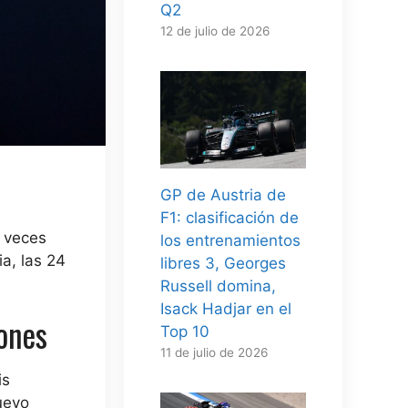
Q2
12 de julio de 2026
GP de Austria de
F1: clasificación de
 veces
los entrenamientos
a, las 24
libres 3, Georges
Russell domina,
Isack Hadjar en el
ones
Top 10
11 de julio de 2026
is
uevo