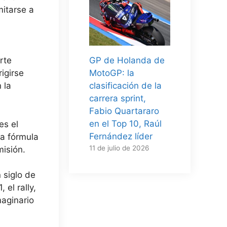
itarse a
GP de Holanda de
rte
MotoGP: la
igirse
clasificación de la
 la
carrera sprint,
Fabio Quartararo
en el Top 10, Raúl
es el
Fernández líder
ta fórmula
11 de julio de 2026
isión.
 siglo de
 el rally,
maginario