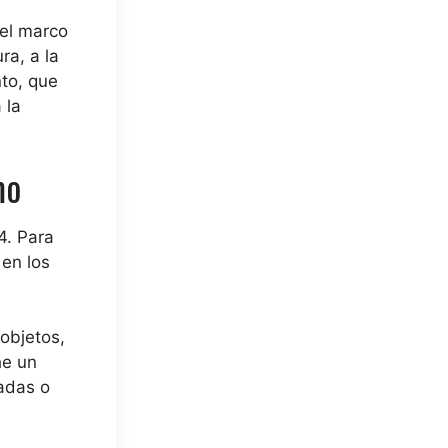
 el marco
ra, a la
nto, que
 la
mo
4. Para
 en los
 objetos,
he un
radas o