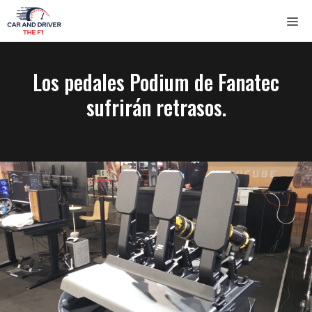
Saltar
ME
al
contenido
Los pedales Podium de Fanatec
sufrirán retrasos.