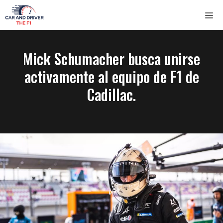
Saltar
ME
al
contenido
Mick Schumacher busca unirse
activamente al equipo de F1 de
Cadillac.