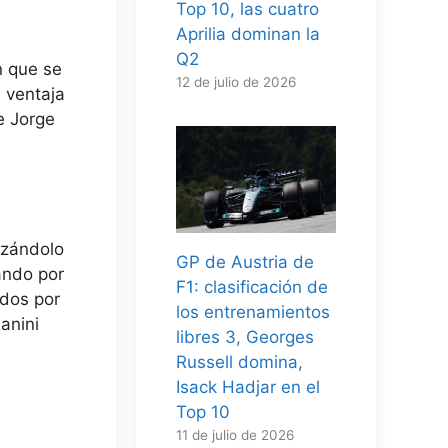
Top 10, las cuatro
Aprilia dominan la
Q2
n que se
12 de julio de 2026
 ventaja
e Jorge
izándolo
GP de Austria de
ando por
F1: clasificación de
ndos por
los entrenamientos
anini
libres 3, Georges
Russell domina,
Isack Hadjar en el
Top 10
11 de julio de 2026