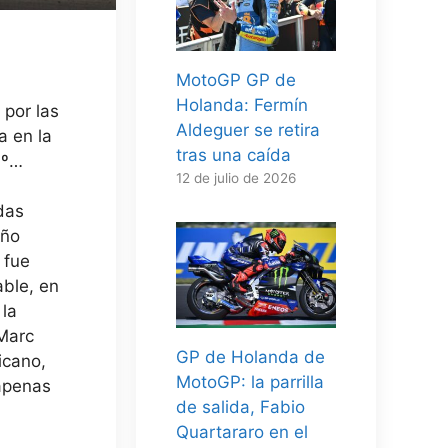
MotoGP GP de
Holanda: Fermín
 por las
Aldeguer se retira
a en la
tras una caída
.º…
12 de julio de 2026
das
eño
 fue
able, en
 la
Marc
GP de Holanda de
icano,
MotoGP: la parrilla
 apenas
de salida, Fabio
Quartararo en el