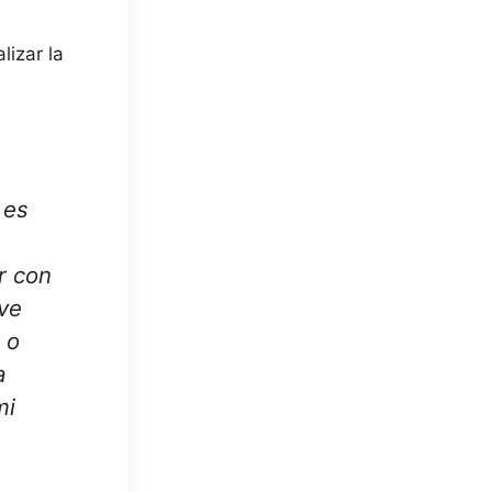
lizar la
 es
r con
uve
 o
a
mi