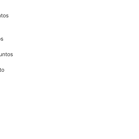
ntos
os
untos
to