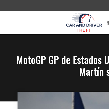
Saltar
al
contenido
N
MotoGP GP de Estados Uni
Martín 