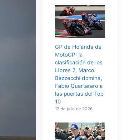
GP de Holanda de
MotoGP: la
clasificación de los
Libres 2, Marco
Bezzecchi domina,
Fabio Quartararo a
las puertas del Top
10
12 de julio de 2026