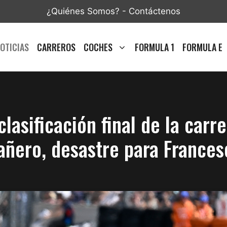
¿Quiénes Somos?
-
Contáctenos
OTICIAS
CARREROS
COCHES
FORMULA 1
FORMULA E
lasificación final de la car
añero, desastre para Frances