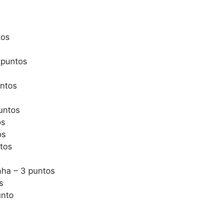
tos
 puntos
untos
untos
os
os
tos
aha – 3 puntos
s
unto