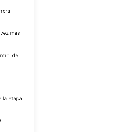
rera,
 vez más
ntrol del
 la etapa
P