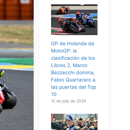
GP de Holanda de
MotoGP: la
clasificación de los
Libres 2, Marco
Bezzecchi domina,
Fabio Quartararo a
las puertas del Top
10
12 de julio de 2026