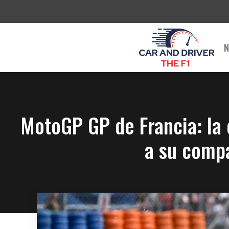
Saltar
al
contenido
N
MotoGP GP de Francia: la c
a su comp