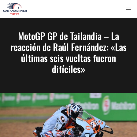
Saltar
ME
al
contenido
MotoGP GP de Tailandia – La
reacción de Raúl Fernández: «Las
últimas seis vueltas fueron
difíciles»