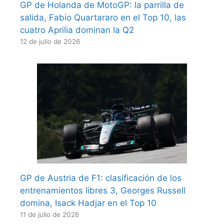
GP de Holanda de MotoGP: la parrilla de
salida, Fabio Quartararo en el Top 10, las
cuatro Aprilia dominan la Q2
12 de julio de 2026
GP de Austria de F1: clasificación de los
entrenamientos libres 3, Georges Russell
domina, Isack Hadjar en el Top 10
11 de julio de 2026