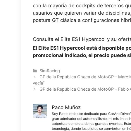
con la mayoría de cockpits de terceros q
usuarios que quieren variar de disciplina
postura GT clásica a configuraciones híbr
Consulta el Elite ES1 Hypercool y su ofer
El Elite ES1 Hypercool está disponible p
promocional indicado, el precio puede s
Categorías
SimRacing
GP de la República Checa de MotoGP – Marc Már
vacía”
GP de la República Checa de MotoGP – Fabio Qua
Paco Muñoz
Soy Paco, redactor dedicado para CarAndDriverThe
gran admirador del automovilismo, mi misión es h
cobertura completa de los grandes eventos. Esto
tecnología, donde los pilotos se convierten en h