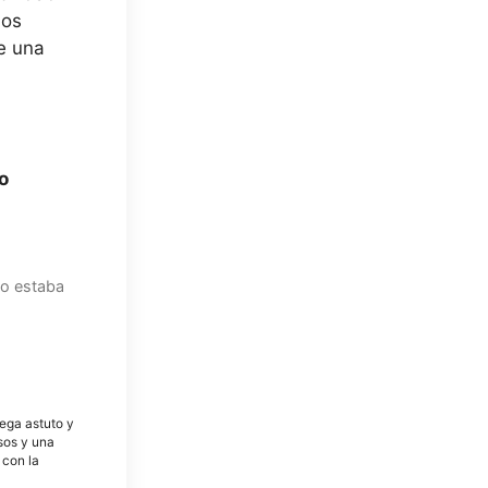
los
de una
o
yo estaba
tega astuto y
osos y una
 con la