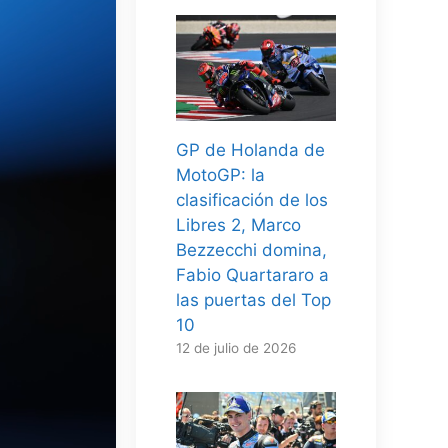
GP de Holanda de
MotoGP: la
clasificación de los
Libres 2, Marco
Bezzecchi domina,
Fabio Quartararo a
las puertas del Top
10
12 de julio de 2026