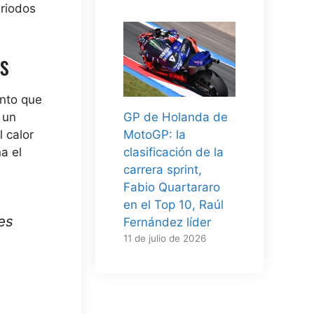
eriodos
s
ento que
GP de Holanda de
 un
MotoGP: la
 calor
clasificación de la
a el
carrera sprint,
Fabio Quartararo
en el Top 10, Raúl
es
Fernández líder
11 de julio de 2026