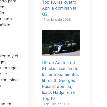
sado para
Top 10, las cuatro
ién
Aprilia dominan la
ón
Q2
ricada
12 de julio de 2026
sólido
iento y el
ugos
GP de Austria de
s en lugar
F1: clasificación de
e se
los entrenamientos
ción, sino
libres 3, Georges
el
Russell domina,
Isack Hadjar en el
Top 10
 no en
11 de julio de 2026