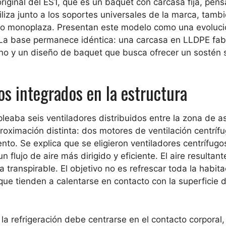
riginal del ES1, que es un baquet con carcasa fija, pen
liza junto a los soportes universales de la marca, tamb
s o monoplaza. Presentan este modelo como una evoluci
 La base permanece idéntica: una carcasa en LLDPE fab
no y un diseño de baquet que busca ofrecer un sostén 
os integrados en la estructura
eaba seis ventiladores distribuidos entre la zona de as
oximación distinta: dos motores de ventilación centríf
ento. Se explica que se eligieron ventiladores centrífugo
n flujo de aire más dirigido y eficiente. El aire resultant
transpirable. El objetivo no es refrescar toda la habita
que tienden a calentarse en contacto con la superficie d
la refrigeración debe centrarse en el contacto corporal,