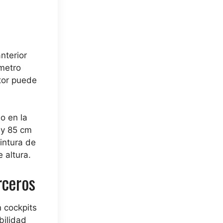
nterior
metro
tor puede
o en la
 y 85 cm
intura de
 altura.
rceros
n cockpits
bilidad