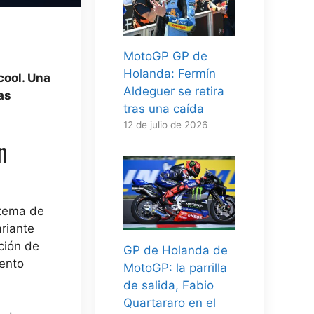
MotoGP GP de
Holanda: Fermín
cool. Una
Aldeguer se retira
as
tras una caída
12 de julio de 2026
n
stema de
ariante
ción de
GP de Holanda de
iento
MotoGP: la parrilla
de salida, Fabio
Quartararo en el