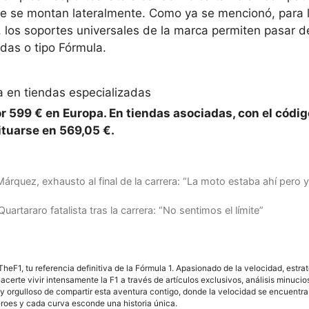
ue se montan lateralmente. Como ya se mencionó, para 
s, los soportes universales de la marca permiten pasar 
idas o tipo Fórmula.
ta en tiendas especializadas
or 599 € en Europa. En tiendas asociadas, con el códig
ituarse en 569,05 €.
quez, exhausto al final de la carrera: “La moto estaba ahí pero 
rtararo fatalista tras la carrera: “No sentimos el límite”
F1, tu referencia definitiva de la Fórmula 1. Apasionado de la velocidad, estra
acerte vivir intensamente la F1 a través de artículos exclusivos, análisis minuci
y orgulloso de compartir esta aventura contigo, donde la velocidad se encuentra
éroes y cada curva esconde una historia única.