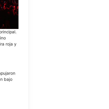
rincipal.
ino
ra roja y
.
mpujaron
en bajo