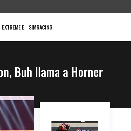
EXTREME E
SIMRACING
on, Buh llama a Horner