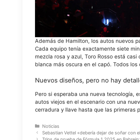
Además de Hamilton, los autos nuevos par
Cada equipo tenía exactamente siete min
mezcla rosa y azul, Toro Rosso está casi 
blanca más oscura en el capó. Todos los 
Nuevos diseños, pero no hay detall
Pero si esperaba una nueva tecnología, 
autos viejos en el escenario con una nue
cerradura y llave hasta que las primeras 
Categorías
Noticias
Sebastian Vettel «debería dejar de soñar con e
Trips de prueba de Fórmula 1 2025 en Bahrein: