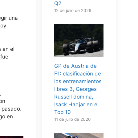
Q2
12 de julio de 2026
gir una
toy
 en el
 fue
GP de Austria de
F1: clasificación de
los entrenamientos
libres 3, Georges
,
Russell domina,
con
Isack Hadjar en el
o pasado.
Top 10
ego en
11 de julio de 2026