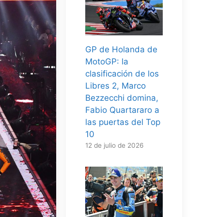
GP de Holanda de
MotoGP: la
clasificación de los
Libres 2, Marco
Bezzecchi domina,
Fabio Quartararo a
las puertas del Top
10
12 de julio de 2026