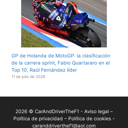
GP de Holanda de MotoGP: la clasificación
de la carrera sprint, Fabio Quartararo en el
Top 10, Raúl Fernández líder
11 de julio de 2026
2026 © CarAndDriverTheF1 -
Aviso legal –
Política de privacidad – Política de cookies
-
caranddriverthef1@aol.com