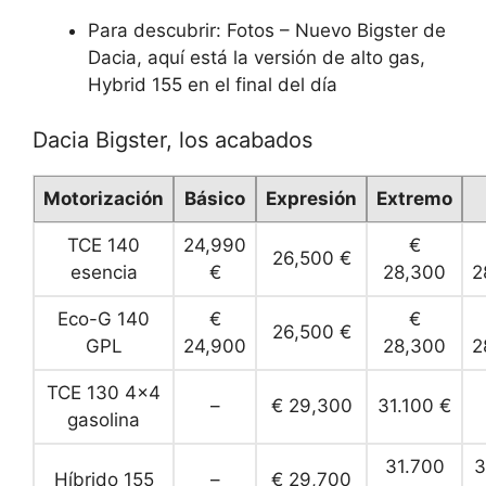
Para descubrir: Fotos – Nuevo Bigster de
Dacia, aquí está la versión de alto gas,
Hybrid 155 en el final del día
Dacia Bigster, los acabados
Motorización
Básico
Expresión
Extremo
TCE 140
24,990
€
26,500 €
esencia
€
28,300
2
Eco-G 140
€
€
26,500 €
GPL
24,900
28,300
2
TCE 130 4×4
–
€ 29,300
31.100 €
gasolina
31.700
3
Híbrido 155
–
€ 29,700