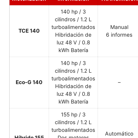
140 hp / 3
cilindros / 1.2 L
turboalimentados
Manual
TCE 140
Hibridación de
6 informes
luz 48 V / 0.8
kWh Batería
140 hp / 3
cilindros / 1.2 L
turboalimentados
Eco-G 140
–
Hibridación de
luz 48 V / 0.8
kWh Batería
155 hp / 3
cilindros / 1.2 L
turboalimentados
Automático
Híbrido 155
Dos motores