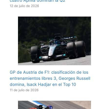
cuatro Aprilia dominan la Q2
12 de julio de 2026
GP de Austria de F1: clasificación de los
entrenamientos libres 3, Georges Russell
domina, Isack Hadjar en el Top 10
11 de julio de 2026