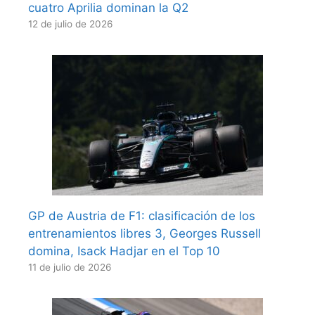
cuatro Aprilia dominan la Q2
12 de julio de 2026
GP de Austria de F1: clasificación de los
entrenamientos libres 3, Georges Russell
domina, Isack Hadjar en el Top 10
11 de julio de 2026