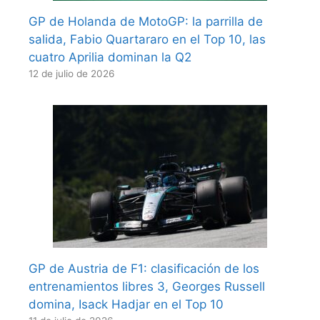
GP de Holanda de MotoGP: la parrilla de
salida, Fabio Quartararo en el Top 10, las
cuatro Aprilia dominan la Q2
12 de julio de 2026
GP de Austria de F1: clasificación de los
entrenamientos libres 3, Georges Russell
domina, Isack Hadjar en el Top 10