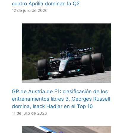
cuatro Aprilia dominan la Q2
12 de julio de 2026
GP de Austria de F1: clasificación de los
entrenamientos libres 3, Georges Russell
domina, Isack Hadjar en el Top 10
11 de julio de 2026