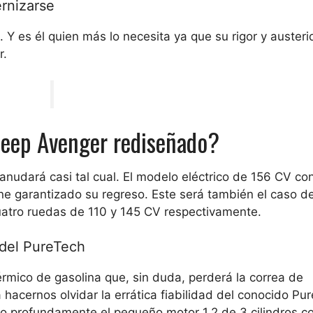
rnizarse
s. Y es él quien más lo necesita ya que su rigor y auste
r.
Jeep Avenger rediseñado?
nudará casi tal cual. El modelo eléctrico de 156 CV con
ene garantizado su regreso. Este será también el caso de
cuatro ruedas de 110 y 145 CV respectivamente.
 del PureTech
érmico de gasolina que, sin duda, perderá la correa de
 hacernos olvidar la errática fiabilidad del conocido Pu
ado profundamente el pequeño motor 1.2 de 3 cilindros c