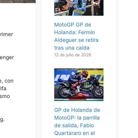
MotoGP GP de
Holanda: Fermín
primer
Aldeguer se retira
tras una caída
12 de julio de 2026
venger
e, con
lfa
ismo
GP de Holanda de
MotoGP: la parrilla
g.
de salida, Fabio
Quartararo en el