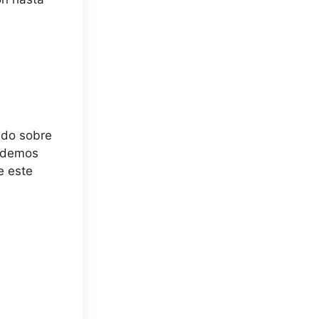
ado sobre
Podemos
e este