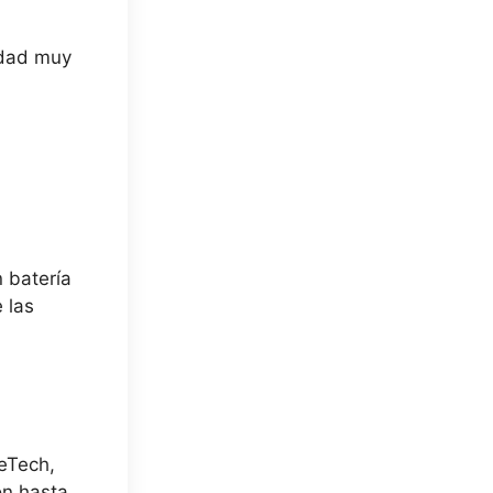
ridad muy
 batería
 las
reTech,
on hasta