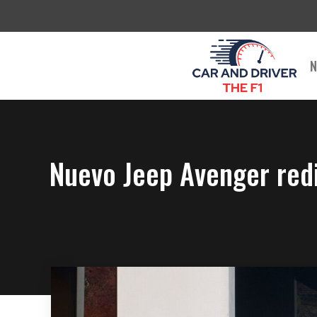
Saltar
al
contenido
N
Nuevo Jeep Avenger redi