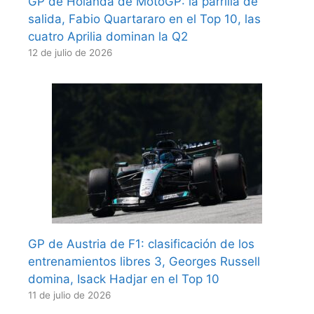
GP de Holanda de MotoGP: la parrilla de
salida, Fabio Quartararo en el Top 10, las
cuatro Aprilia dominan la Q2
12 de julio de 2026
GP de Austria de F1: clasificación de los
entrenamientos libres 3, Georges Russell
domina, Isack Hadjar en el Top 10
11 de julio de 2026