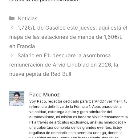
Categorías
Noticias
1,72€/L de Gasóleo este jueves: aquí está el
mapa de las estaciones de menos de 1,60€/L
en Francia
Salario en F1: descubre la asombrosa
remuneración de Arvid Lindblad en 2026, la
nueva pepita de Red Bull
Paco Muñoz
Soy Paco, redactor dedicado para CarAndDriverTheF1, tu
referencia definitiva de la Fórmula 1. Apasionado de la
velocidad, estratega astuto y gran admirador del
automovilismo, mi misión es hacerte vivir intensamente la
F1 a través de artículos exclusivos, análisis minuciosos y
una cobertura completa de los grandes eventos. Estoy
orgulloso de compartir esta aventura contigo, donde la
velocidad se encuentra con la tecnología, donde los