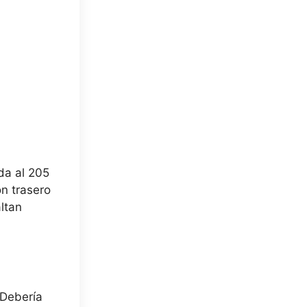
rda al 205
ón trasero
ltan
 Debería