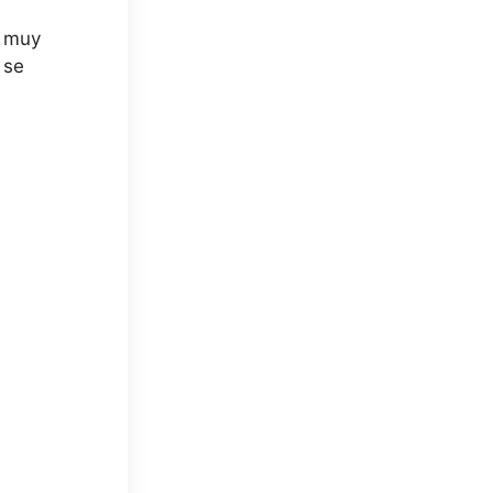
á muy
 se