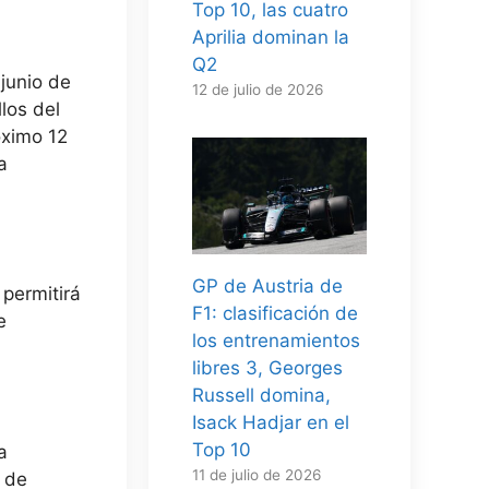
Top 10, las cuatro
Aprilia dominan la
Q2
junio de
12 de julio de 2026
los del
óximo 12
a
GP de Austria de
 permitirá
F1: clasificación de
e
los entrenamientos
libres 3, Georges
Russell domina,
Isack Hadjar en el
Top 10
a
11 de julio de 2026
 de