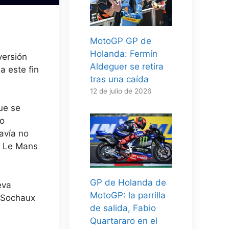
MotoGP GP de
Holanda: Fermín
versión
Aldeguer se retira
a este fin
tras una caída
12 de julio de 2026
ue se
lo
avía no
e Le Mans
GP de Holanda de
eva
MotoGP: la parrilla
a Sochaux
de salida, Fabio
Quartararo en el