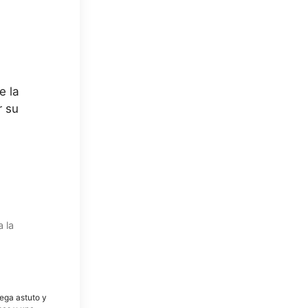
e la
r su
 la
tega astuto y