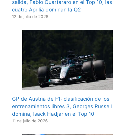
salida, Fabio Quartararo en el Top 10, las
cuatro Aprilia dominan la Q2
12 de julio de 2026
GP de Austria de F1: clasificación de los
entrenamientos libres 3, Georges Russell
domina, Isack Hadjar en el Top 10
11 de julio de 2026