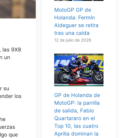
MotoGP GP de
Holanda: Fermín
Aldeguer se retira
tras una caída
12 de julio de 2026
, las 9X8
on un
r su
GP de Holanda de
ender los
MotoGP: la parrilla
de salida, Fabio
Quartararo en el
che
Top 10, las cuatro
uerzas
Aprilia dominan la
algo que