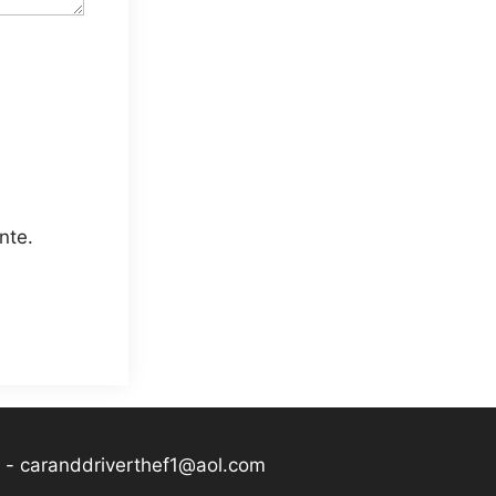
nte.
-
caranddriverthef1@aol.com