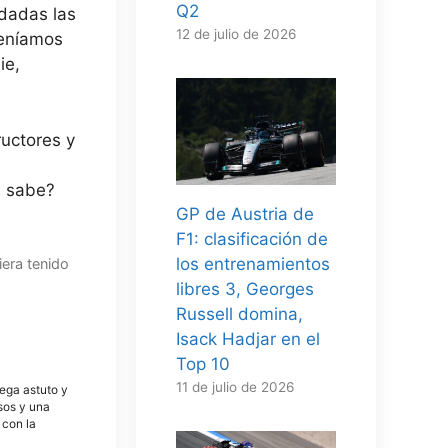
Q2
 dadas las
12 de julio de 2026
veníamos
ie,
ructores y
n sabe?
GP de Austria de
F1: clasificación de
los entrenamientos
iera tenido
libres 3, Georges
Russell domina,
Isack Hadjar en el
Top 10
11 de julio de 2026
tega astuto y
osos y una
 con la