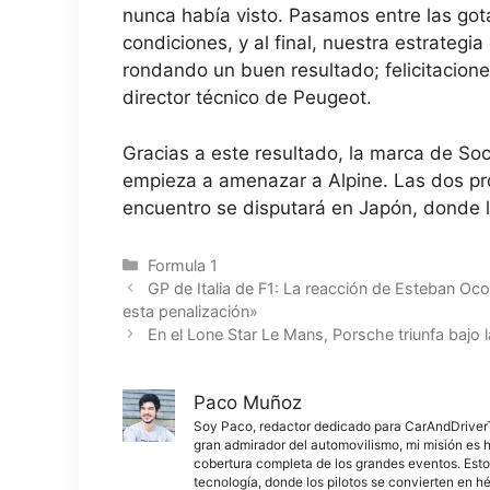
nunca había visto. Pasamos entre las gota
condiciones, y al final, nuestra estrateg
rondando un buen resultado; felicitacione
director técnico de Peugeot.
Gracias a este resultado, la marca de Soc
empieza a amenazar a Alpine. Las dos pr
encuentro se disputará en Japón, donde l
Categorías
Formula 1
GP de Italia de F1: La reacción de Esteban Oc
esta penalización»
En el Lone Star Le Mans, Porsche triunfa bajo 
Paco Muñoz
Soy Paco, redactor dedicado para CarAndDriverThe
gran admirador del automovilismo, mi misión es h
cobertura completa de los grandes eventos. Esto
tecnología, donde los pilotos se convierten en h