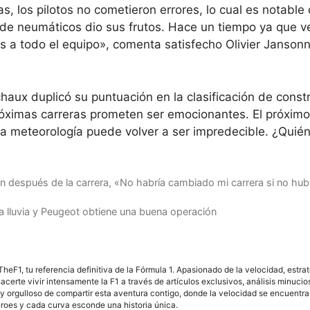
s, los pilotos no cometieron errores, lo cual es notable
ia de neumáticos dio sus frutos. Hace un tiempo ya que 
s a todo el equipo», comenta satisfecho Olivier Jansonn
haux duplicó su puntuación en la clasificación de const
óximas carreras prometen ser emocionantes. El próximo
a meteorología puede volver a ser impredecible. ¿Quié
on después de la carrera, «No habría cambiado mi carrera si no hub
la lluvia y Peugeot obtiene una buena operación
F1, tu referencia definitiva de la Fórmula 1. Apasionado de la velocidad, estra
acerte vivir intensamente la F1 a través de artículos exclusivos, análisis minuci
y orgulloso de compartir esta aventura contigo, donde la velocidad se encuentra
éroes y cada curva esconde una historia única.