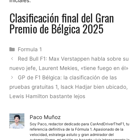
iniciales.
Clasificación final del Gran
Premio de Bélgica 2025
Categorías
Formula 1
Red Bull F1: Max Verstappen habla sobre su
nuevo jefe, Laurent Mekies, «tiene fuego en él»
GP de F1 Bélgica: la clasificación de las
pruebas gratuitas 1, Isack Hadjar bien ubicado,
Lewis Hamilton bastante lejos
Paco Muñoz
Soy Paco, redactor dedicado para CarAndDriverTheF1, tu
referencia definitiva de la Fórmula 1. Apasionado de la
velocidad, estratega astuto y gran admirador del
automovilismo, mi misión es hacerte vivir intensamente la