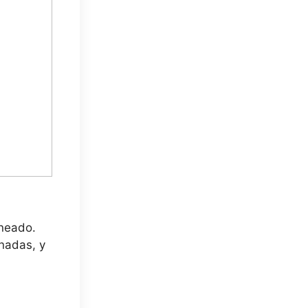
neado.
nadas, y