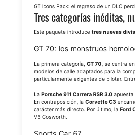
GT Icons Pack: el regreso de un DLC per
Tres categorías inéditas, n
Este paquete introduce
tres nuevas divi
GT 70: los monstruos homol
La primera categoría,
GT 70
, se centra en
modelos de calle adaptados para la com
particularmente exigentes de pilotar. Ent
La
Porsche 911 Carrera RSR 3.0
apuesta p
En contraposición, la
Corvette C3
encarna
carácter más directo. Por último, la
Ford 
V6 Cosworth.
Sports Car 67