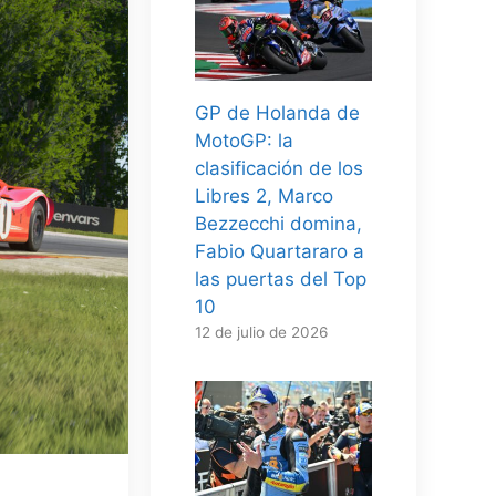
GP de Holanda de
MotoGP: la
clasificación de los
Libres 2, Marco
Bezzecchi domina,
Fabio Quartararo a
las puertas del Top
10
12 de julio de 2026