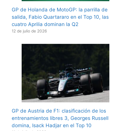
GP de Holanda de MotoGP: la parrilla de
salida, Fabio Quartararo en el Top 10, las
cuatro Aprilia dominan la Q2
12 de julio de 2026
GP de Austria de F1: clasificación de los
entrenamientos libres 3, Georges Russell
domina, Isack Hadjar en el Top 10