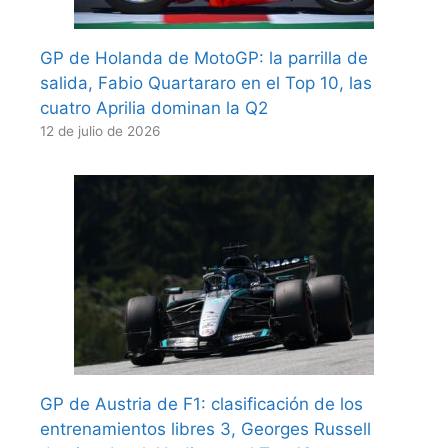
GP de Holanda de MotoGP: la parrilla de
salida, Fabio Quartararo en el Top 10, las
cuatro Aprilia dominan la Q2
12 de julio de 2026
GP de Austria de F1: clasificación de los
entrenamientos libres 3, Georges Russell